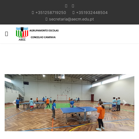
+351258719250
+351932448504
secretaria@aecm.edu.pt
Previous
Next