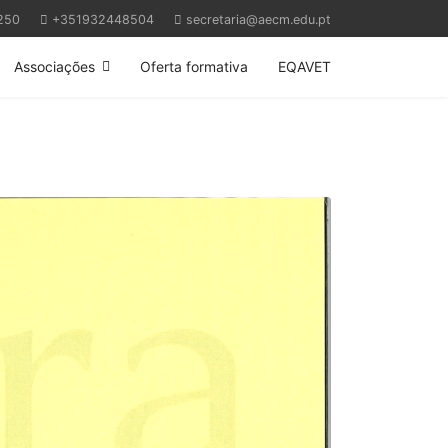
250
+351932448504
secretaria@aecm.edu.pt
Associações
Oferta formativa
EQAVET