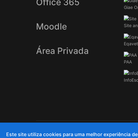
Office 365
Giae O
Moodle
Site an
Eqavet
Área Privada
PAA
InfoEs
© 2020 and Beyond AECC
Este site utiliza cookies para uma melhor experiência d