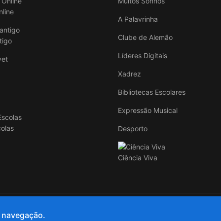
Muitos Sonhos
nline
A Palavrinha
Clube de Alemão
tigo
Líderes Digitais
Xadrez
Bibliotecas Escolares
Expressão Musical
colas
Desporto
Ciência Viva
e navegação.