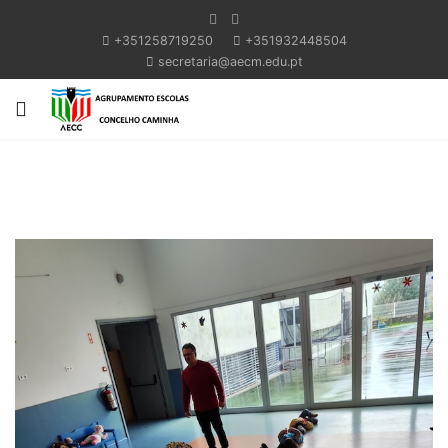
+351258719250
+351932448504
secretaria@aecm.edu.pt