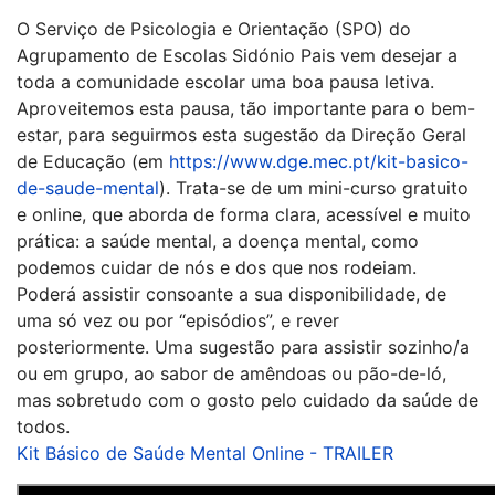
O Serviço de Psicologia e Orientação (SPO) do
Agrupamento de Escolas Sidónio Pais vem desejar a
toda a comunidade escolar uma boa pausa letiva.
Aproveitemos esta pausa, tão importante para o bem-
estar, para seguirmos esta sugestão da Direção Geral
de Educação (em
https://www.dge.mec.pt/kit-basico-
de-saude-mental
).
Trata-se de um
mini-
curso
gratuito
e online, que aborda de forma clara, acessível e
muito
prática: a saúde mental, a doença mental, como
podemos cuidar de nós e dos que nos rodeiam.
P
oderá assistir consoante a sua disponibilidade
, de
uma só vez ou por “episódios”,
e rever
posteriormente
.
Uma sugestão para assistir
sozinho/a
ou em grupo, ao sabor de
amêndoas
ou
pão-de-ló
,
mas sobretudo
com o gosto
pel
o cuidado
da
saúde de
todos.
Kit Básico de Saúde Mental Online - TRAILER