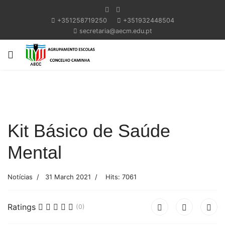
+351258719250
+351932448504
secretaria@aecm.edu.pt
Kit Básico de Saúde
Mental
Notícias
31 March 2021
Hits: 7061
Ratings
(0)