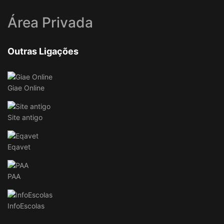
Área Privada
Outras Ligações
Giae Online
Site antigo
Eqavet
PAA
InfoEscolas