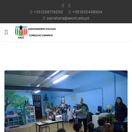
+351258719250
+351932448504
secretaria@aecm.edu.pt