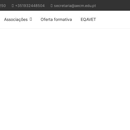
250
+351932448504
secretaria@aecm.edu.pt
Associações
Oferta formativa
EQAVET