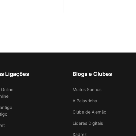
as Ligações
Blogs e Clubes
Muitos Sonhos
nline
A Palavrinha
Clube de Alemão
tigo
Líderes Digitais
Xadrez