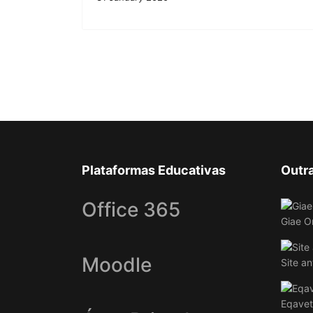
Plataformas Educativas
Outr
Office 365
Giae O
Moodle
Site an
Eqavet