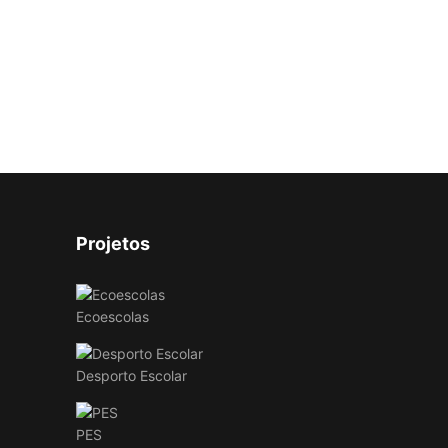
Projetos
Ecoescolas
Desporto Escolar
PES