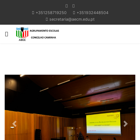
+351258719250
+351932448504
secretaria@aecm.edu.pt
Previous
Next