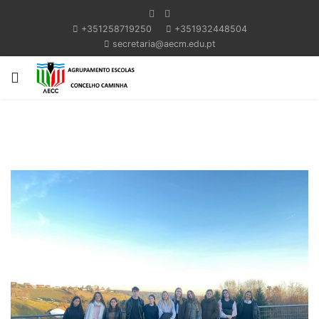
+351258719250
+351932448504
secretaria@aecm.edu.pt
Previous
Next