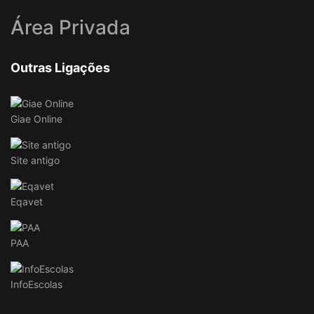
Área Privada
Outras Ligações
Giae Online
Site antigo
Eqavet
PAA
InfoEscolas