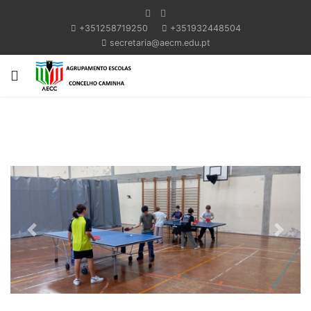
+351258719250
+351932448504
secretaria@aecm.edu.pt
Previous
Next