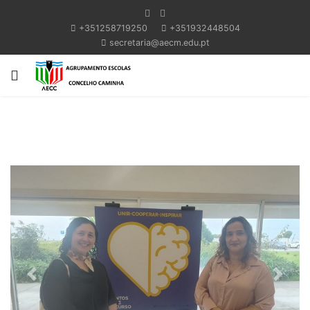
+351258719250
+351932448504
secretaria@aecm.edu.pt
Previous
Next