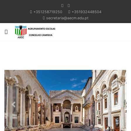
+351258719250
+351932448504
secretaria@aecm.edu.pt
Previous
Next