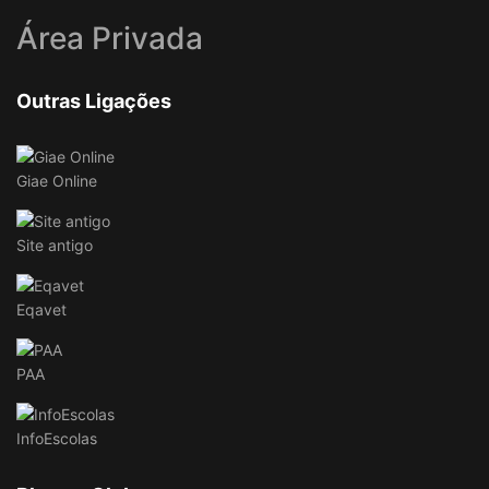
Área Privada
Outras Ligações
Giae Online
Site antigo
Eqavet
PAA
InfoEscolas