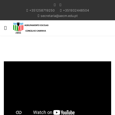
+351258719250
+351932448504
secretaria@aecm.edu.pt