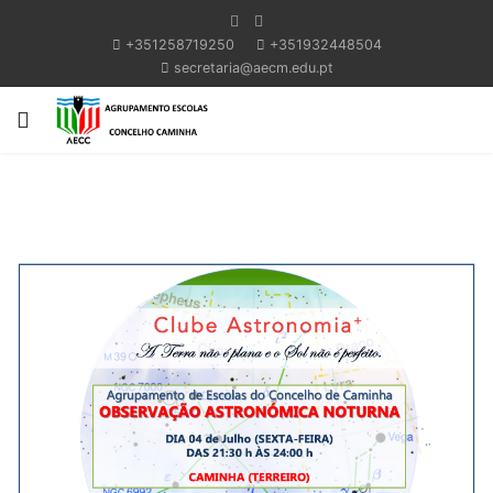
+351258719250
+351932448504
secretaria@aecm.edu.pt
Previous
Next