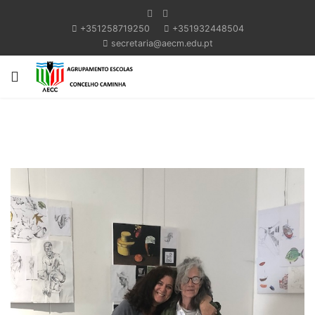
+351258719250
+351932448504
secretaria@aecm.edu.pt