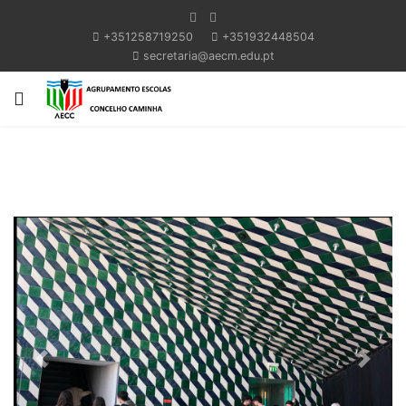
+351258719250
+351932448504
secretaria@aecm.edu.pt
Previous
Next