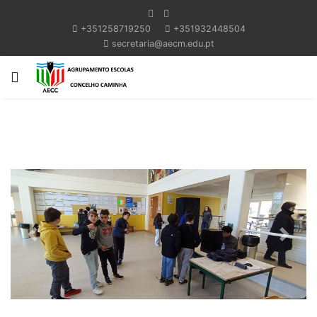
+351258719250
+351932448504
secretaria@aecm.edu.pt
Previous
Next