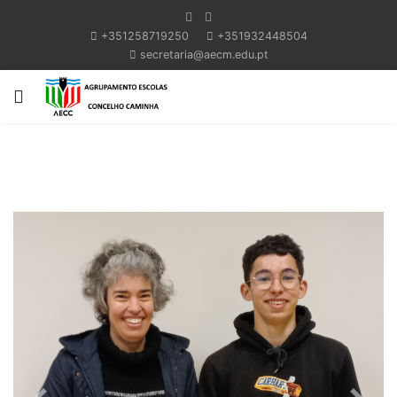
+351258719250
+351932448504
secretaria@aecm.edu.pt