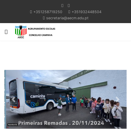
+351258719250
+351932448504
secretaria@aecm.edu.pt
Previous
Next