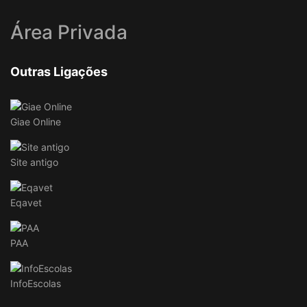
Área Privada
Outras Ligações
Giae Online
Site antigo
Eqavet
PAA
InfoEscolas