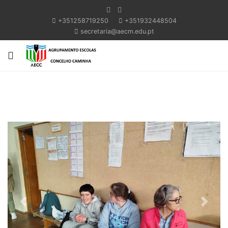
+351258719250
+351932448504
secretaria@aecm.edu.pt
Previous
Next