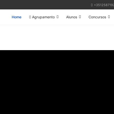
+351258719
Home
Agrupamento
Alunos
Concursos