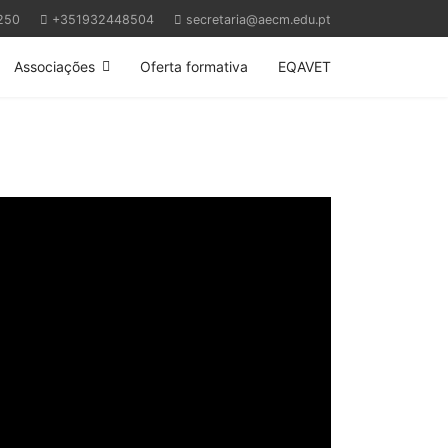
250
+351932448504
secretaria@aecm.edu.pt
Associações
Oferta formativa
EQAVET