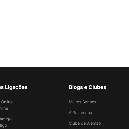
as Ligações
Blogs e Clubes
Muitos Sonhos
nline
A Palavrinha
Clube de Alemão
tigo