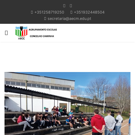
+351258719250
+351932448504
secretaria@aecm.edu.pt
Previous
Next