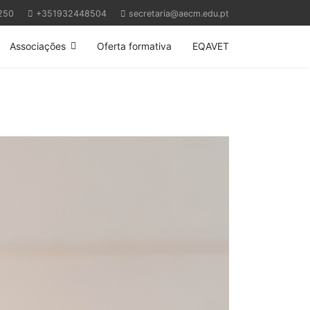
250
+351932448504
secretaria@aecm.edu.pt
Associações
Oferta formativa
EQAVET