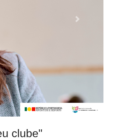
Next
eu clube"