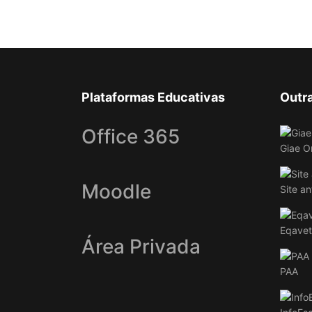
Plataformas Educativas
Outr
Office 365
Giae O
Moodle
Site an
Eqavet
Área Privada
PAA