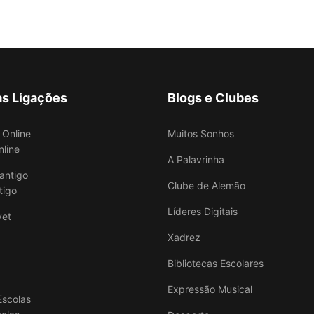
as Ligações
Blogs e Clubes
Muitos Sonhos
nline
A Palavrinha
Clube de Alemão
tigo
Líderes Digitais
Xadrez
Bibliotecas Escolares
Expressão Musical