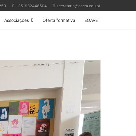
250
+351932448504
secretaria@aecm.edu.pt
Associações
Oferta formativa
EQAVET