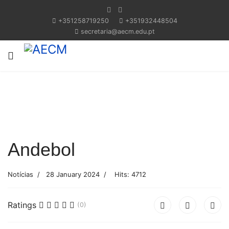
+351258719250
+351932448504
secretaria@aecm.edu.pt
Previous
Next
Andebol
Notícias
28 January 2024
Hits: 4712
Ratings
(0)