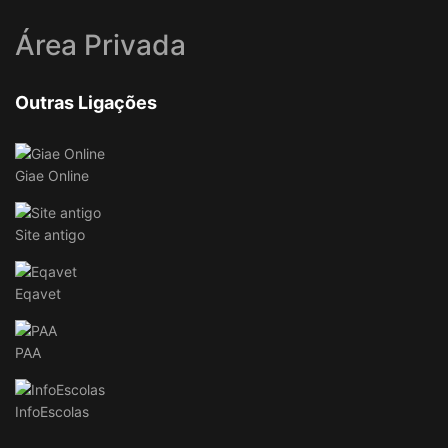
Área Privada
Outras Ligações
Giae Online
Site antigo
Eqavet
PAA
InfoEscolas