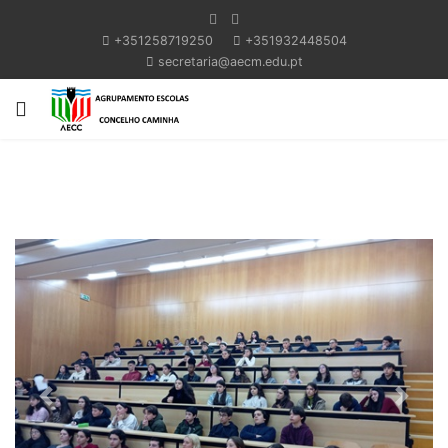
+351258719250
+351932448504
secretaria@aecm.edu.pt
Previous
Next