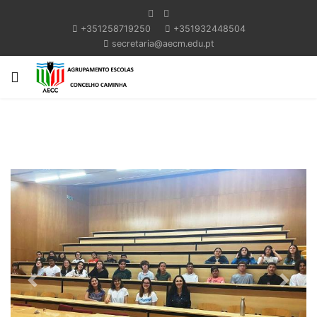
+351258719250
+351932448504
secretaria@aecm.edu.pt
Previous
Next