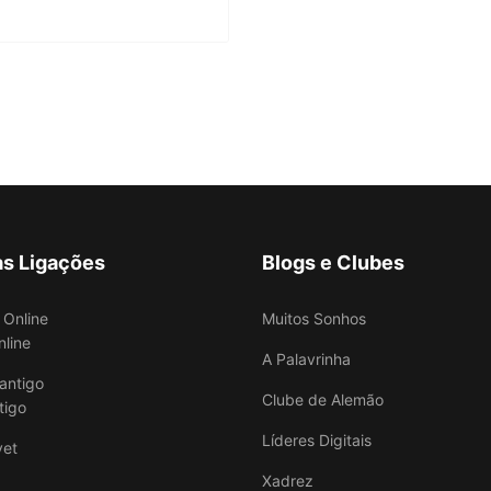
as Ligações
Blogs e Clubes
Muitos Sonhos
nline
A Palavrinha
Clube de Alemão
tigo
Líderes Digitais
Xadrez