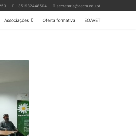
250
+351932448504
secretaria@aecm.edu.pt
Associações
Oferta formativa
EQAVET