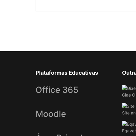
Plataformas Educativas
Outr
Office 365
Giae O
Moodle
Site an
Eqavet