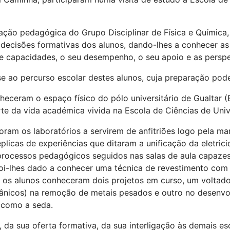
ação pedagógica do Grupo Disciplinar de Física e Química,
 decisões formativas dos alunos, dando-lhes a conhecer as 
es e capacidades, o seu desempenho, o seu apoio e as pers
e ao percurso escolar destes alunos, cuja preparação pode
heceram o espaço físico do pólo universitário de Gualtar 
te da vida académica vivida na Escola de Ciências de Uni
ram os laboratórios a servirem de anfitriões logo pela ma
éplicas de experiências que ditaram a unificação da eletr
 processos pedagógicos seguidos nas salas de aula capazes
 foi-lhes dado a conhecer uma técnica de revestimento com 
 os alunos conheceram dois projetos em curso, um voltad
nicos) na remoção de metais pesados e outro no desenvol
s, como a seda.
da sua oferta formativa, da sua interligação às demais es