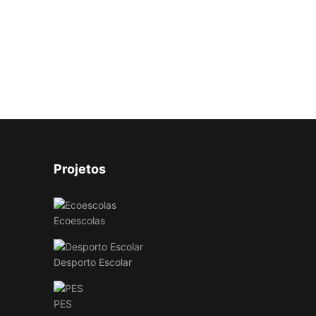
Projetos
Ecoescolas
Desporto Escolar
PES