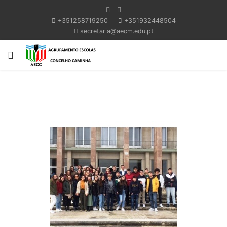
+351258719250
+351932448504
secretaria@aecm.edu.pt