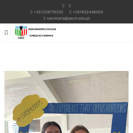
+351258719250
+351932448504
secretaria@aecm.edu.pt