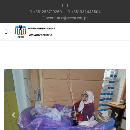
+351258719250
+351932448504
secretaria@aecm.edu.pt
Previous
Next