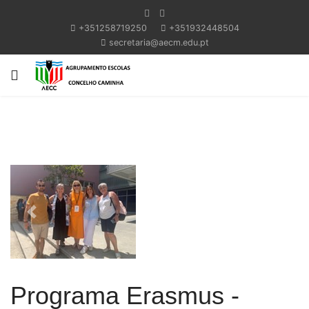
+351258719250
+351932448504
secretaria@aecm.edu.pt
Previous
Next
Programa Erasmus -