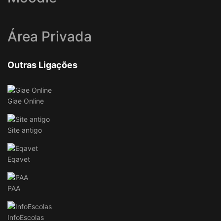
Área Privada
Outras Ligações
Giae Online
Site antigo
Eqavet
PAA
InfoEscolas