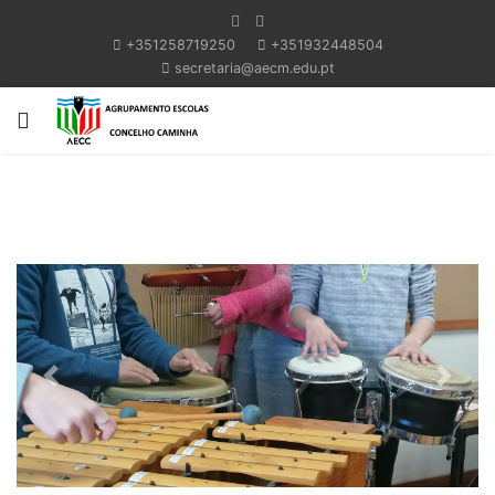
+351258719250
+351932448504
secretaria@aecm.edu.pt
Previous
Next