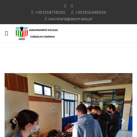
+351258719250
+351932448504
secretaria@aecm.edu.pt
Previous
Next